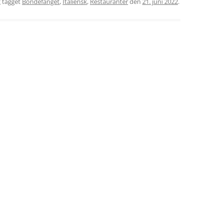
 tagget
Bondefanget
,
Italiensk
,
Restauranter
den
21. juni 2022
.