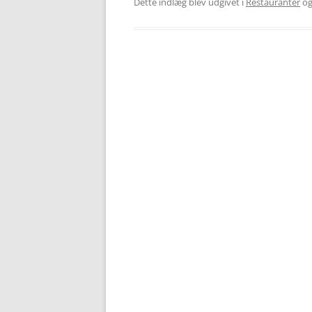
Dette indlæg blev udgivet i
Restauranter
og