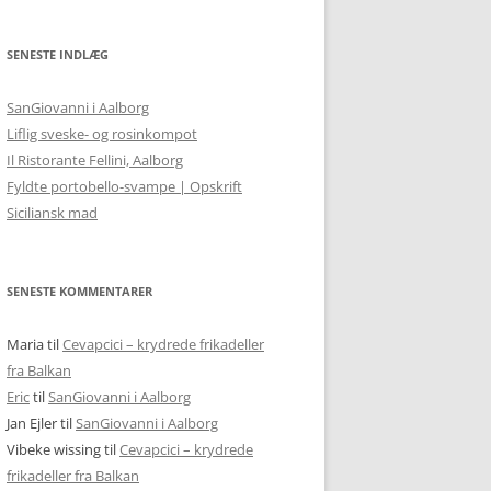
SENESTE INDLÆG
SanGiovanni i Aalborg
Liflig sveske- og rosinkompot
Il Ristorante Fellini, Aalborg
Fyldte portobello-svampe | Opskrift
Siciliansk mad
SENESTE KOMMENTARER
Maria
til
Cevapcici – krydrede frikadeller
fra Balkan
Eric
til
SanGiovanni i Aalborg
Jan Ejler
til
SanGiovanni i Aalborg
Vibeke wissing
til
Cevapcici – krydrede
frikadeller fra Balkan