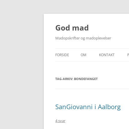
Hop
til
indhold
God mad
Madopskrifter og madoplevelser
FORSIDE
OM
KONTAKT
TAG-ARKIV:
BONDEFANGET
SanGiovanni i Aalborg
4 svar