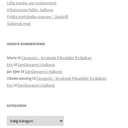
Liflig sveske- og rosinkompot
Il Ristorante Fellini, Aalborg
Fyldte portobello-svampe | Opskrift
Siciliansk mad
SENESTE KOMMENTARER
Maria
til
Cevapcici – krydrede frikadeller fra Balkan
Eric
til
SanGiovanni i Aalborg
Jan Ejler
til
SanGiovanni i Aalborg
Vibeke wissing
til
Cevapcici – krydrede frikadeller fra Balkan
Eric
til
SanGiovanni i Aalborg
KATEGORIER
Kategorier