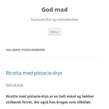
Hop
til
God mad
indhold
Madopskrifter og madoplevelser
Menu
TAG-ARKIV:
PISTACIENØDDER
Ricotta med pistacie-drys
Skriv et svar
Ricotta med pistacie-drys er en helt enkel og lækker
siciliansk forret, der også kan bruges som tilbehør.