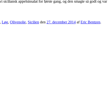
i siciliansk appelsinsalat for første gang, og den smagte så godt og var s
,
Løg
,
Olivenolie
,
Sicilien
den
27. december 2014
af
Eric Bentzen
.