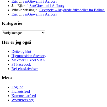
Eric
til
SanGiovanni i Aalborg
Jan Ejler
til
SanGiovanni i Aalborg
Vibeke wissing
til
Cevapcici – krydrede frikadeller fra Balkan
Eric
til
SanGiovanni i Aalborg
Kategorier
Kategorier
Her er jeg også
Dette og hint
Hjemmesiden Sitestory
Makroer i Excel VBA
På Facebook
Rejsebeskrivelser
Meta
Log ind
Indlægsfeed
Kommentarfeed
WordPress.org