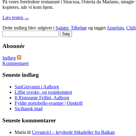
På vores foretrukne restaurant i Siracusa, Osteria da Mariano, smagte v
kopieres, når vi kom hjem.
Læs resten
→
Dette indlæg blev udgivet i
Salater
,
Tilbehør
og tagget
Appelsin
,
Chili
Søg
efter:
Abonnér
Indlæg
Kommentarer
Seneste indlæg
SanGiovanni i Aalborg
Liflig sveske- og rosinkompot
Il Ristorante Fellini, Aalborg
Fyldte portobello-svampe | Opskrift
Siciliansk mad
Seneste kommentarer
Maria
til
Cevapcici – krydrede frikadeller fra Balkan