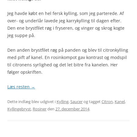
Jeg havde købt en hel fersk kylling, som jeg parterede. Af
over- og underlår lavede jeg karrykylling til dagen efter.
Den ene brystfilet røg i fryseren, og vinger og skrog kogte
jeg suppe på.
Den anden brystfilet røg på panden og blev til citronkylling
med pift af kanel. En rosinkompot gav kontrast og modspil
til citronens syrlighed og det let bitre fra kanelen. Her
følger opskriften.
Læs resten
→
Dette indlæg blev udgivet i
Kylling
,
Saucer
og tagget
Citron
,
Kanel
,
Kyllingebryst
,
Rosiner
den
27. december 2014
.