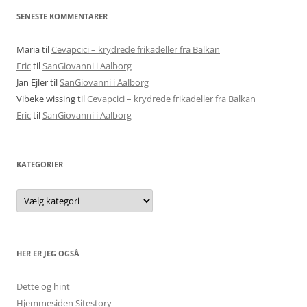
SENESTE KOMMENTARER
Maria
til
Cevapcici – krydrede frikadeller fra Balkan
Eric
til
SanGiovanni i Aalborg
Jan Ejler
til
SanGiovanni i Aalborg
Vibeke wissing
til
Cevapcici – krydrede frikadeller fra Balkan
Eric
til
SanGiovanni i Aalborg
KATEGORIER
Kategorier
HER ER JEG OGSÅ
Dette og hint
Hjemmesiden Sitestory