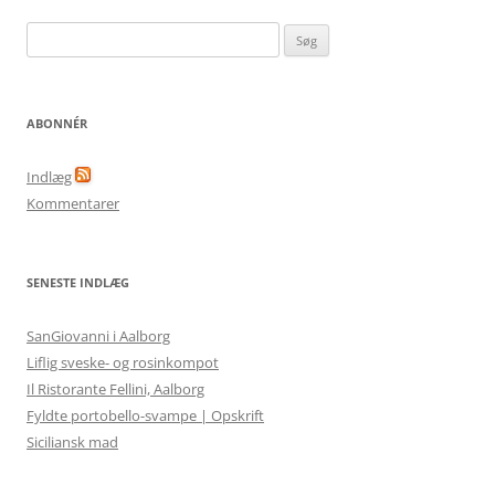
Søg
efter:
ABONNÉR
Indlæg
Kommentarer
SENESTE INDLÆG
SanGiovanni i Aalborg
Liflig sveske- og rosinkompot
Il Ristorante Fellini, Aalborg
Fyldte portobello-svampe | Opskrift
Siciliansk mad