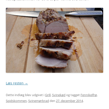
Læs resten
→
Dette indlæg blev udgivet i
Grill
,
Svinekød
og tagget
Fennikelfrø
,
Spidskommen
,
Svinemørbrad
den
27. december 2014
.