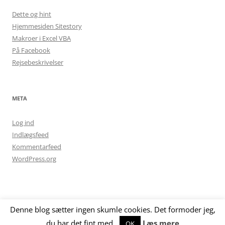
Dette og hint
Hjemmesiden Sitestory
Makroer i Excel VBA
På Facebook
Rejsebeskrivelser
META
Log ind
Indlægsfeed
Kommentarfeed
WordPress.org
Denne blog sætter ingen skumle cookies. Det formoder jeg,
Drevet af WordPress
du har det fint med.
Læs mere
OK