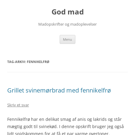
Hop
til
God mad
indhold
Madopskrifter og madoplevelser
Menu
TAG-ARKIV:
FENNIKELFRØ
Grillet svinemørbrad med fennikelfrø
Skriv et svar
Fennikelfrø har en delikat smag af anis og lakrids og står
mægtig godt til svinekød. I denne opskrift bruger jeg også
lidt spidskommen for at få et par varme overtoner.