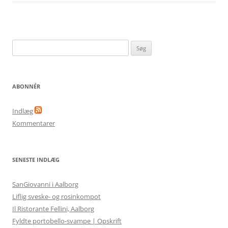
Søg
efter:
ABONNÉR
Indlæg
Kommentarer
SENESTE INDLÆG
SanGiovanni i Aalborg
Liflig sveske- og rosinkompot
Il Ristorante Fellini, Aalborg
Fyldte portobello-svampe | Opskrift