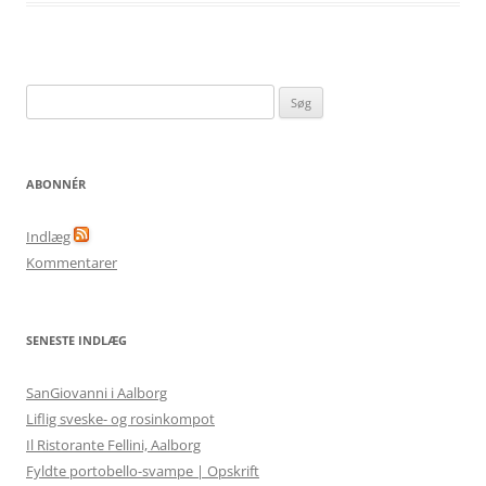
Søg
efter:
ABONNÉR
Indlæg
Kommentarer
SENESTE INDLÆG
SanGiovanni i Aalborg
Liflig sveske- og rosinkompot
Il Ristorante Fellini, Aalborg
Fyldte portobello-svampe | Opskrift