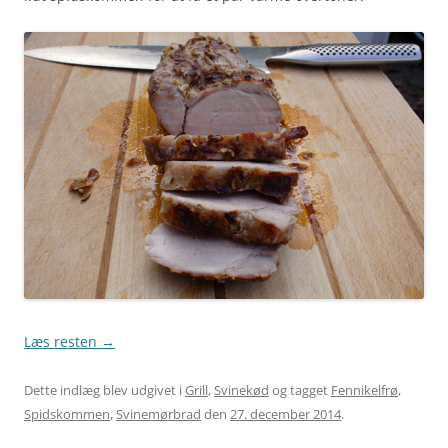
Læs resten
→
Dette indlæg blev udgivet i
Grill
,
Svinekød
og tagget
Fennikelfrø
,
Spidskommen
,
Svinemørbrad
den
27. december 2014
.