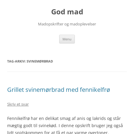
Hop
til
God mad
indhold
Madopskrifter og madoplevelser
Menu
TAG-ARKIV:
SVINEMØRBRAD
Grillet svinemørbrad med fennikelfrø
Skriv et svar
Fennikelfrø har en delikat smag af anis og lakrids og står
mægtig godt til svinekød. I denne opskrift bruger jeg også
lidt spidskommen for at få et par varme overtoner.