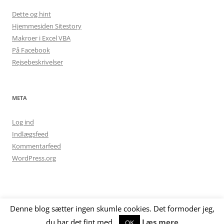
Dette og hint
Hjemmesiden Sitestory
Makroer i Excel VBA
På Facebook
Rejsebeskrivelser
META
Log ind
Indlægsfeed
Kommentarfeed
WordPress.org
Denne blog sætter ingen skumle cookies. Det formoder jeg,
Drevet af WordPress
du har det fint med.
Læs mere
OK