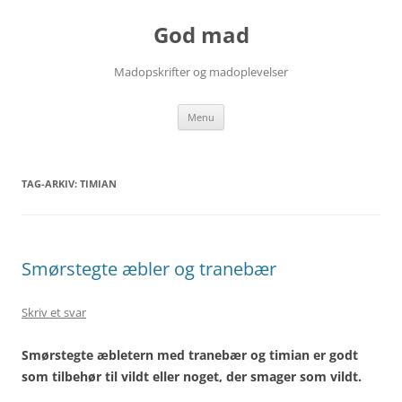
Hop
til
God mad
indhold
Madopskrifter og madoplevelser
Menu
TAG-ARKIV:
TIMIAN
Smørstegte æbler og tranebær
Skriv et svar
Smørstegte æbletern med tranebær og timian er godt
som tilbehør til vildt eller noget, der smager som vildt.