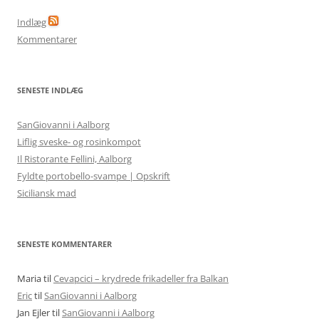
Indlæg
Kommentarer
SENESTE INDLÆG
SanGiovanni i Aalborg
Liflig sveske- og rosinkompot
Il Ristorante Fellini, Aalborg
Fyldte portobello-svampe | Opskrift
Siciliansk mad
SENESTE KOMMENTARER
Maria
til
Cevapcici – krydrede frikadeller fra Balkan
Eric
til
SanGiovanni i Aalborg
Jan Ejler
til
SanGiovanni i Aalborg