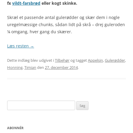
fx
vildt-farsbrød
eller kogt skinke.
Skræl et passende antal gulerødder og skær dem i nogle
uregelmæssige chunks, sådan lidt på skrå – drej guleroden
¼ omgang, hver gang du skærer.
Læs resten
→
Dette indlæg blev udgivet i
Tilbehør
og tagget
Appelsin
,
Gulerødder
,
Honning
,
Timian
den
27. december 2014
.
Søg
efter:
ABONNÉR