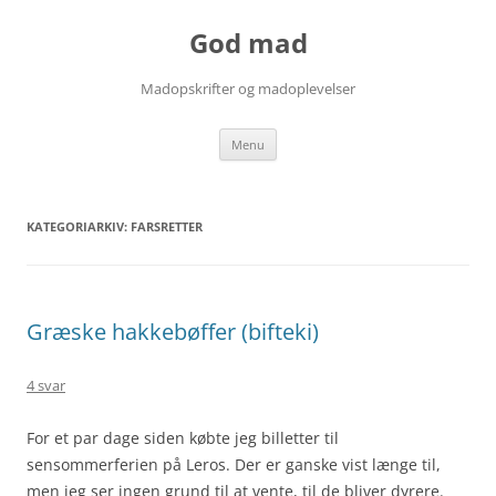
Hop
til
God mad
indhold
Madopskrifter og madoplevelser
Menu
KATEGORIARKIV:
FARSRETTER
Græske hakkebøffer (bifteki)
4 svar
For et par dage siden købte jeg billetter til
sensommerferien på Leros. Der er ganske vist længe til,
men jeg ser ingen grund til at vente, til de bliver dyrere.