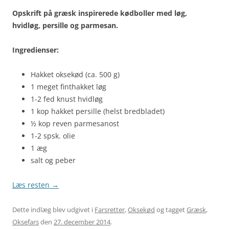
Opskrift på græsk inspirerede kødboller med løg,
hvidløg, persille og parmesan.
Ingredienser:
Hakket oksekød (ca. 500 g)
1 meget finthakket løg
1-2 fed knust hvidløg
1 kop hakket persille (helst bredbladet)
½ kop reven parmesanost
1-2 spsk. olie
1 æg
salt og peber
Læs resten
→
Dette indlæg blev udgivet i
Farsretter
,
Oksekød
og tagget
Græsk
,
Oksefars
den
27. december 2014
.