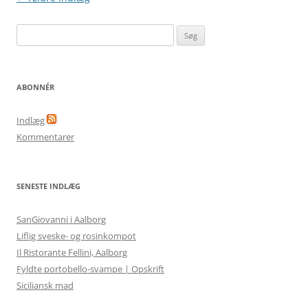
Søg
efter:
ABONNÉR
Indlæg
Kommentarer
SENESTE INDLÆG
SanGiovanni i Aalborg
Liflig sveske- og rosinkompot
Il Ristorante Fellini, Aalborg
Fyldte portobello-svampe | Opskrift
Siciliansk mad