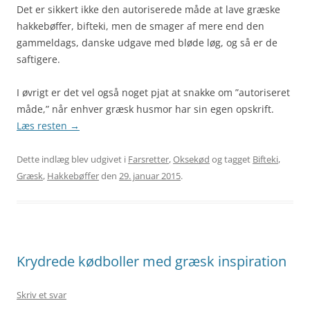
Det er sikkert ikke den autoriserede måde at lave græske
hakkebøffer, bifteki, men de smager af mere end den
gammeldags, danske udgave med bløde løg, og så er de
saftigere.
I øvrigt er det vel også noget pjat at snakke om ”autoriseret
måde,” når enhver græsk husmor har sin egen opskrift.
Læs resten
→
Dette indlæg blev udgivet i
Farsretter
,
Oksekød
og tagget
Bifteki
,
Græsk
,
Hakkebøffer
den
29. januar 2015
.
Krydrede kødboller med græsk inspiration
Skriv et svar