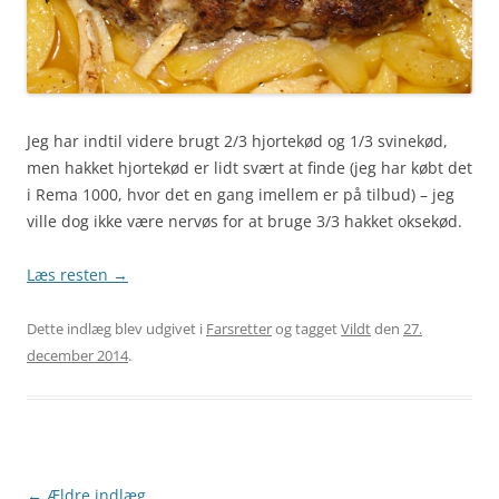
Jeg har indtil videre brugt 2/3 hjortekød og 1/3 svinekød,
men hakket hjortekød er lidt svært at finde (jeg har købt det
i Rema 1000, hvor det en gang imellem er på tilbud) – jeg
ville dog ikke være nervøs for at bruge 3/3 hakket oksekød.
Læs resten
→
Dette indlæg blev udgivet i
Farsretter
og tagget
Vildt
den
27.
december 2014
.
Indlægsnavigation
←
Ældre indlæg